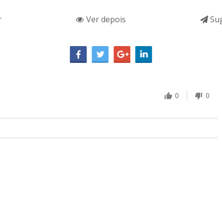
r
Ver depois
Sug
0
0