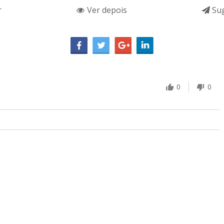
r
Ver depois
Sug
0
0