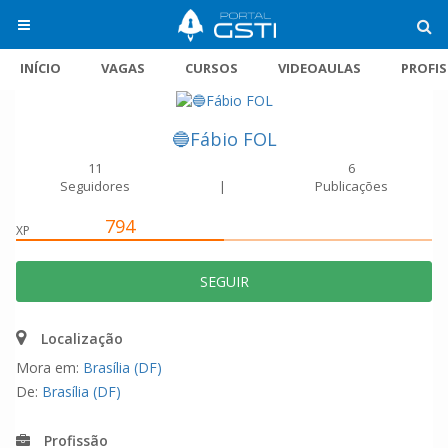
INÍCIO
VAGAS
CURSOS
VIDEOAULAS
PROFI
🔵Fábio FOL
11
6
Seguidores
|
Publicações
794
XP
SEGUIR
Localização
Mora em:
Brasília (DF)
De:
Brasília (DF)
Profissão