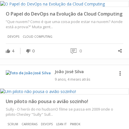
O Papel do DevOps na Evolução da Cloud Computing
“Que nuvem? Como é que uma coisa pode estar na nuvem? Aonde
está a prova?” Muita gent...
DEVOPS
CLOUD COMPUTING
4
0
0
João José Silva
9 anos, 4 meses atrás
Um piloto não pousa o avião sozinho!
Sully - O herói do rio hudsonO filme se passa em 2009 onde o
piloto Chesley "Sully" Sull...
SCRUM
CARREIRAS
DEVOPS
LEAN IT
PMBOK