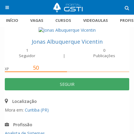
INÍCIO
VAGAS
CURSOS
VIDEOAULAS
PROFI
Jonas Albuquerque Vicentin
1
0
Seguidor
|
Publicações
50
XP
SEGUIR
Localização
Mora em:
Curitiba (PR)
Profissão
Analista de Sistemas