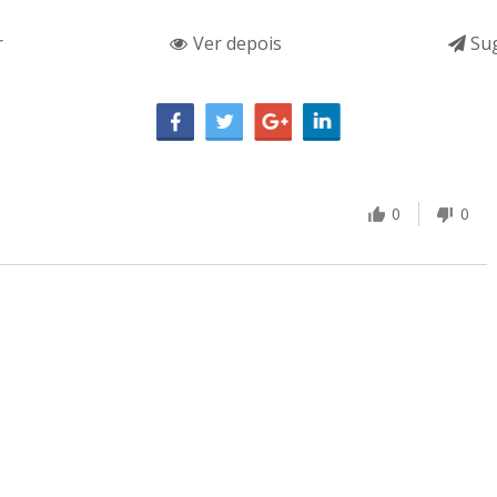
r
Ver depois
Sug
0
0