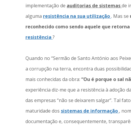
implementação de
auditorias de sistemas
de i
alguma
resistência na sua utilização
. Mas se
reconhecido como sendo aquele que retorna
resistência
?
Quando no “Sermão de Santo António aos Peixes
a corrupção na terra, encontra duas possibili
mais conhecidas da obra:
“Ou é porque o sal nã
experiência diz-me que a resistência à adoção da
das empresas “não se deixarem salgar”. Tal fat
maturidade dos
sistemas de informação
, nom
documentação e, consequentemente, transparênc