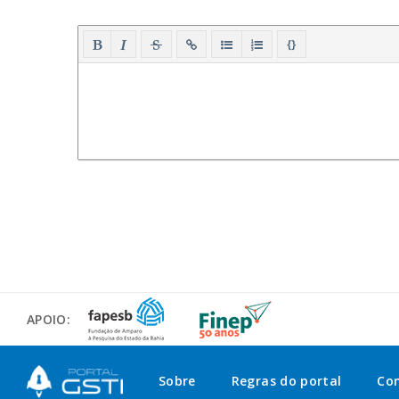
{}
APOIO:
Sobre
Regras do portal
Co