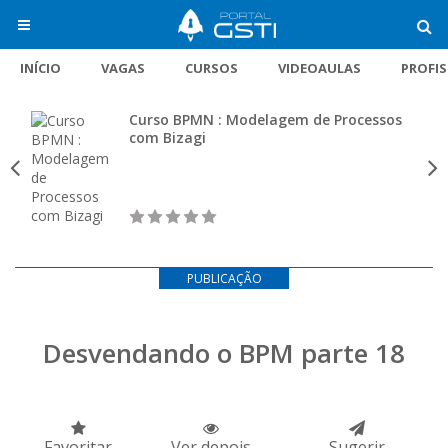
INÍCIO
VAGAS
CURSOS
VIDEOAULAS
PROFI
Curso BPMN : Modelagem de Processos
com Bizagi
PUBLICAÇÃO
Desvendando o BPM parte 18
Favoritar
Ver depois
Sugerir