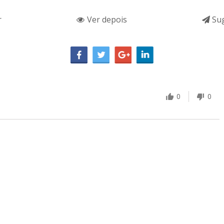
r
Ver depois
Sug
0
0