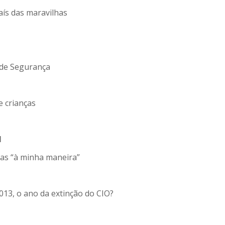
ís das maravilhas
 de Segurança
e crianças
I
icas “à minha maneira”
013, o ano da extinção do CIO?