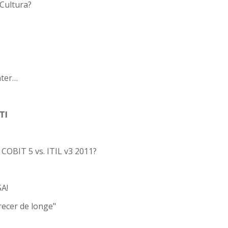
Cultura?
nter…
TI
COBIT 5 vs. ITIL v3 2011?
SA!
recer de longe"