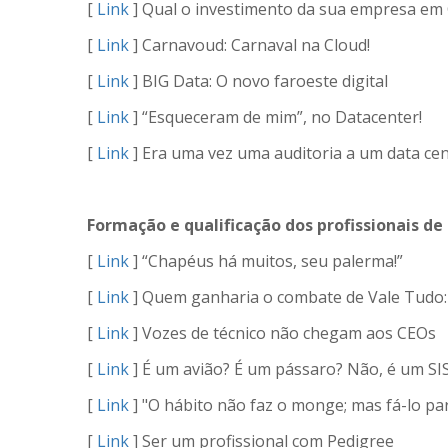
[
Link
] Qual o investimento da sua empresa em 
[
Link
] Carnavoud: Carnaval na Cloud!
[
Link
] BIG Data: O novo faroeste digital
[
Link
] “Esqueceram de mim”, no Datacenter!
[
Link
] Era uma vez uma auditoria a um data ce
Formação e qualificação dos profissionais de 
[
Link
] “Chapéus há muitos, seu palerma!”
[
Link
] Quem ganharia o combate de Vale Tudo: 
[
Link
] Vozes de técnico não chegam aos CEOs
[
Link
] É um avião? É um pássaro? Não, é um SI
[
Link
] "O hábito não faz o monge; mas fá-lo pa
[
Link
] Ser um profissional com Pedigree