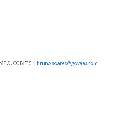
PMP®, COBIT 5 |
bruno.soares@govaas.com